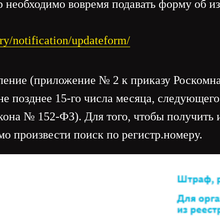
р необходимо вовремя подавать форму об и
try/notification/updateform/
ление (приложение № 2 к приказу Роскомна
е позднее 15-го числа месяца, следующего 
Закона № 152-ФЗ). Для того, чтобы получит
имо произвести поиск по регистр.номеру.