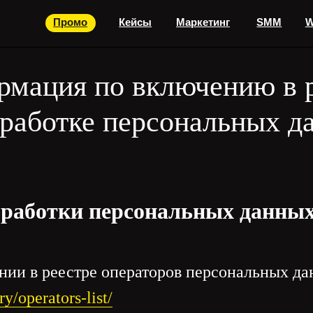
Промо
Кейсы
Маркетинг
SMM
Web
Дизай
рмация по включению в р
бработке персональных д
бработки персональных данны
нии в реестре операторов персональных да
ry/operators-list/