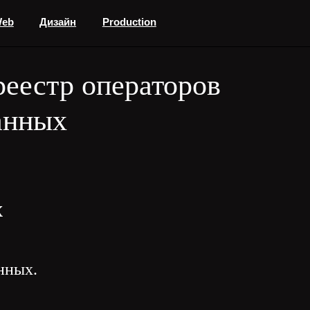
н
Production
еестр операторов
анных
х
нных.