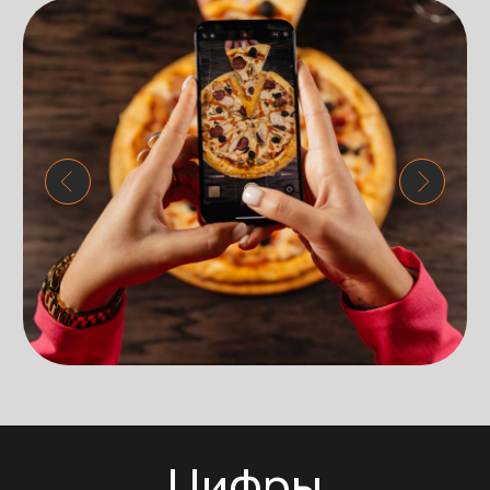
все данные указаны в условных единицах
В результате только за счет справочника 2GIS
мы увеличили количество новых клиентов на 18%,
которые в свою очередь увеличили выручку
на 23,5%.
Динамика клиентов
Все клиенты
Новые клиенты
все данные указаны в условных единицах