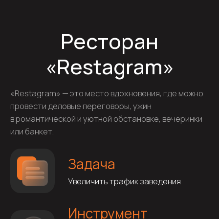
«Restagram» — это место вдохновения, где можно
провести деловые переговоры, ужин
в романтической и уютной обстановке, вечеринки
или банкет.
Задача
Увеличить трафик заведения
Инструмент
Оптимизация картографических
справочников, SERM (Search Engine
Reputation Management)
Описание
Заказчик планировал поднять выручку
с помощью рекламы на различных платформах
(соц. сети, поисковики, справочники и т. д.).
Но мы обнаружили, что карточки заведения