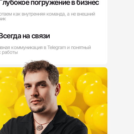
Глубокое погружение в бизнес
таем как внутренняя команда, а не внешний
чик
Всегда на связи
вная коммуникация в Telegram и понятный
с работы