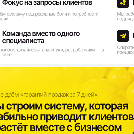
Фокус на запросы клиентов
ём рекламу под реальные боли и потребности
Мы рабо
ории
подряд
Команда вместо одного
специалиста
Операти
тологи, дизайнеры, аналитики, разработчики — в
процес
 окне
е даём «гарантий продаж за 7 дней»
 строим систему, которая
абильно приводит клиентов
растёт вместе с бизнесом