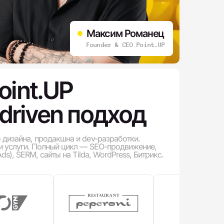
Максим Романец
Founder & CEO Point.UP
int.UP
driven подход
 дизайна, продакшна и dev-разработки.
 и услуги. Полный цикл — SEO-продвижение,
ds), SERM, сайты на Tilda, WordPress, Битрикс.