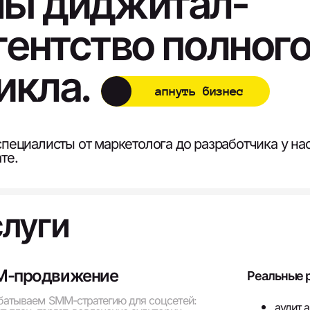
ы диджитал-
гентство полног
икла.
апнуть бизнес
специалисты от маркетолога до разработчика у на
те.
слуги
-продвижение
Реальные р
батываем SMM-стратегию для соцсетей:
аудит 