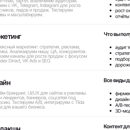
т-план, таргет, вовлечение аудитории.
контен
ем с VK, Telegram, Instagram для роста
счиков, лидов и продаж. Тестируем
рост о
ивы и масштабируем.
отчёты
Что вы пол
кетинг
ексный маркетинг: стратегия, реклама,
аудит 
тика. Анализируем нишу, ЦА, конкурентов.
страте
каем каналы для роста продаж с фокусом
подбор
dex Direct, VK Ads и SEO.
дорожн
Все виды д
айн
ём брендинг, UI/UX для сайтов и рекламы.
фирмен
н лендингов, баннеров, соцсетей под
дизайн
сию. Тестируем A/B, интегрируем с Tilda
A/B-те
a для вашего бизнеса.
3D-мо
Контент дл
дакшн