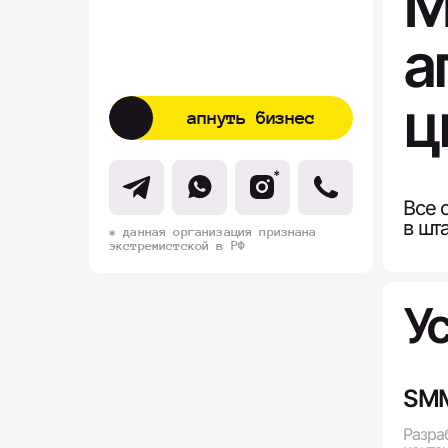
М
а
ц
апнуть бизнес
Все 
в шта
* данная организация признана
экстремистской в РФ
У
SMM
Разра