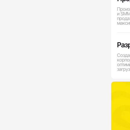
Произ
и SMM
прода
макси
Раз
Создаё
корпо
оптим
загруз