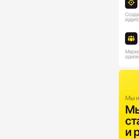
Созда
аудит
Марке
одном
Мы н
Мы
ст
и 