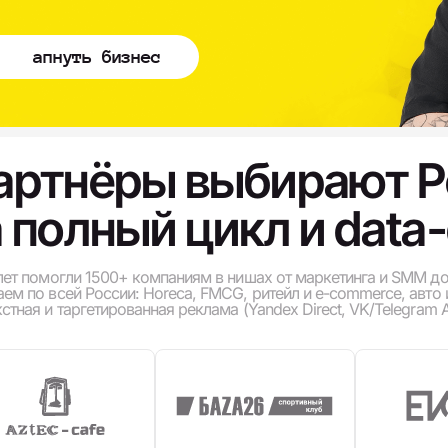
апнуть бизнес
артнёры выбирают Po
 полный цикл и data-
 лет помогли 1500+ компаниям в нишах от маркетинга и SMM до
аем по всей России: Horeca, FMCG, ритейл и e-commerce, авто
стная и таргетированная реклама (Yandex Direct, VK/Telegram A