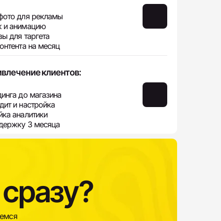
фото для рекламы
 и анимацию
вы для таргета
контента на месяц
влечение клиентов:
динга до магазина
дит и настройка
йка аналитики
держку 3 месяца
 сразу?
жемся