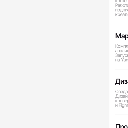
контен
Работа
подпи
креат
Мар
Компл
анали
Запус
на Yan
Диз
Созда
Дизай
конвер
и Figm
Про