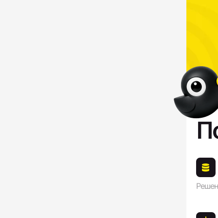
П
Решен