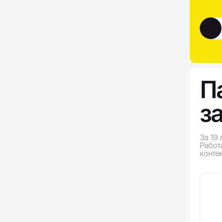
П
за
За 19
Работ
контек