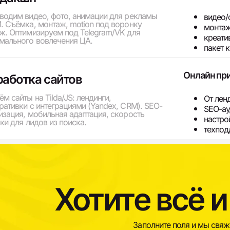
водим видео, фото, анимации для рекламы
видео/
. Съёмка, монтаж, motion под воронку
монтаж
ж. Оптимизируем под Telegram/VK для
креати
мального вовлечения ЦА.
пакет 
Онлайн при
работка сайтов
м сайты на Tilda/JS: лендинги,
От лен
ративки с интеграциями (Yandex, CRM). SEO-
SEO-ау
изация, мобильная адаптация, скорость
настро
ки для лидов из поиска.
техпод
Хотите всё и
Заполните поля и мы свя