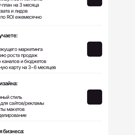
т-план на 3 месяца
хвата и лидов
 по ROI ежемесячно
учаете:
текущего маркетинга
гию роста продаж
 каналов и бюджетов
ую карту на 3−6 месяцев
изайна:
ный стиль
 для сайтов/рекламы
сты макетов
делирование
я бизнеса: