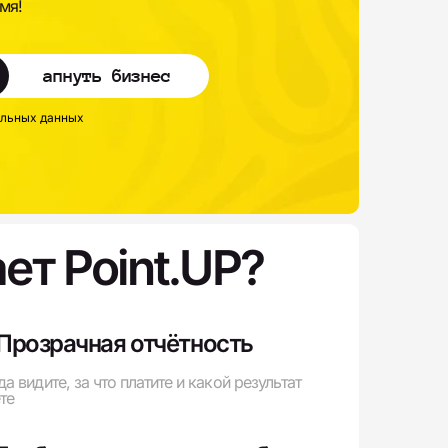
мя!
апнуть бизнес
альных данных
ет Point.UP?
Прозрачная отчётность
да видите, за что платите и какой результат
те