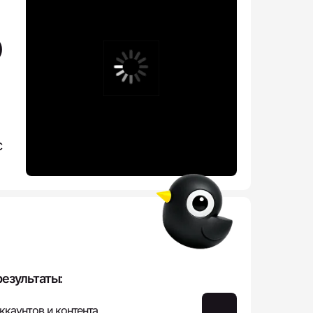
о
с
езультаты:
аккаунтов и контента