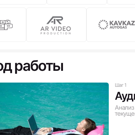
од работы
Шаг 1
Ауд
Анализ 
текуще